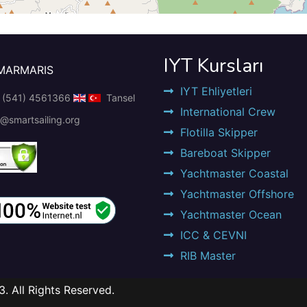
IYT Kursları
MARMARIS
IYT Ehliyetleri
 (541) 4561366
Tansel
International Crew
@smartsailing.org
Flotilla Skipper
Bareboat Skipper
Yachtmaster Coastal
Yachtmaster Offshore
Yachtmaster Ocean
ICC & CEVNI
RIB Master
 All Rights Reserved.