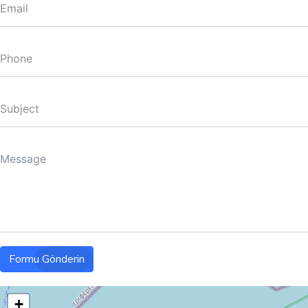
Formu Gönderin
+