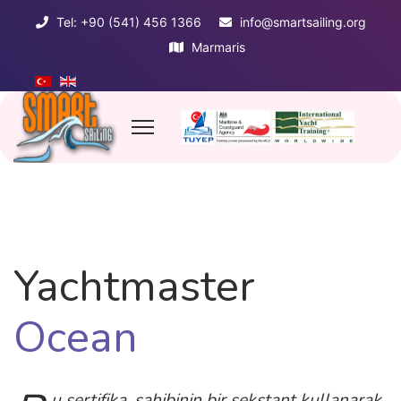
Tel: +90 (541) 456 1366
info@smartsailing.org
Marmaris
Yachtmaster
Ocean
u sertifika, sahibinin bir sekstant kullanarak